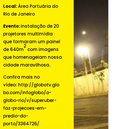
Local:
Área Portuária do
Rio de Janeiro
Evento:
Instalação de 20
projetores multimídia
que formaram um painel
2
de 640m
com imagens
que homenageiam nossa
cidade maravilhosa.
Confira mais no
vídeo: http://globotv.glo
bo.com/infoglobo/o-
globo-rio/v/superuber-
faz-projecoes-em-
predio-do-
porto/3364726/